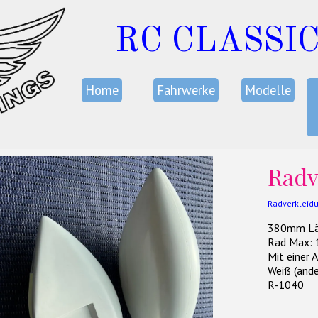
RC CLASSI
Home
Fahrwerke
Modelle
Radv
Radverkleidu
380mm Lä
Rad Max:
Mit einer 
Weiß (ande
R-1040