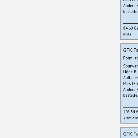
Andere 
bestelle
84.60 €
Inkl.)
GFK Fa
Form: a
Spurwei
Höhe B
Auflage
Maß D 5
Andere 
bestelle
108.54 
(MwSt. In
GFK Fa