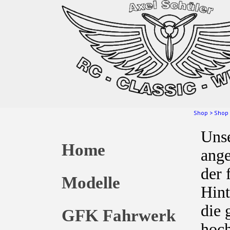
Shop
>
Shop
Unse
Home
ange
der 
Modelle
Hint
die 
GFK Fahrwerk
hoch