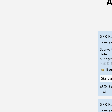
A
GFK Fa
Form: a
Spurwei
Höhe B
Auflage
Maß D 5
Andere 
Begr
bestelle
65.34 €
Inkl.)
GFK Fa
Form: a