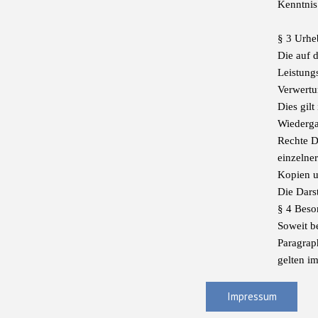
Kenntnis
§ 3 Urhe
Die auf 
Leistung
Verwertu
Dies gil
Wiederga
Rechte Dr
einzelner
Kopien u
Die Darst
§ 4 Bes
Soweit b
Paragrap
gelten i
Impressum