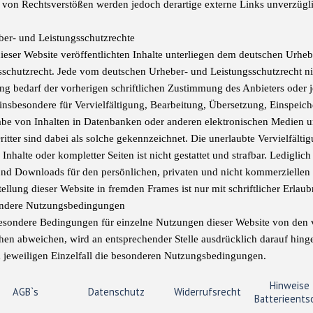
 von Rechtsverstößen werden jedoch derartige externe Links unverzügli
ber- und Leistungsschutzrechte
dieser Website veröffentlichten Inhalte unterliegen dem deutschen Urhe
sschutzrecht. Jede vom deutschen Urheber- und Leistungsschutzrecht ni
ng bedarf der vorherigen schriftlichen Zustimmung des Anbieters oder 
t insbesondere für Vervielfältigung, Bearbeitung, Übersetzung, Einspeic
be von Inhalten in Datenbanken oder anderen elektronischen Medien u
itter sind dabei als solche gekennzeichnet. Die unerlaubte Vervielfält
 Inhalte oder kompletter Seiten ist nicht gestattet und strafbar. Lediglic
nd Downloads für den persönlichen, privaten und nicht kommerziellen G
ellung dieser Website in fremden Frames ist nur mit schriftlicher Erlaub
ondere Nutzungsbedingungen
esondere Bedingungen für einzelne Nutzungen dieser Website von den
hen abweichen, wird an entsprechender Stelle ausdrücklich darauf hing
m jeweiligen Einzelfall die besonderen Nutzungsbedingungen.
Hinweise 
AGB`s
Datenschutz
Widerrufsrecht
Batterieents