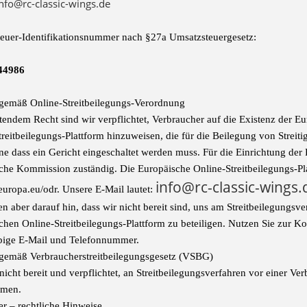
nfo@rc-classic-wings.de
euer-Identifikationsnummer nach §27a Umsatzsteuergesetz:
44986
gemäß Online-Streitbeilegungs-Verordnung
tendem Recht sind wir verpflichtet, Verbraucher auf die Existenz der E
reitbeilegungs-Plattform hinzuweisen, die für die Beilegung von Streit
e dass ein Gericht eingeschaltet werden muss. Für die Einrichtung der P
che Kommission zuständig. Die Europäische Online-Streitbeilegungs-Plat
info@rc-classic-wings.
.europa.eu/odr. Unsere E-Mail lautet:
en aber darauf hin, dass wir nicht bereit sind, uns am Streitbeilegungs
chen Online-Streitbeilegungs-Plattform zu beteiligen. Nutzen Sie zur K
bige E-Mail und Telefonnummer.
gemäß Verbraucherstreitbeilegungsgesetz (VSBG)
nicht bereit und verpflichtet, an Streitbeilegungsverfahren vor einer Ve
hmen.
er – rechtliche Hinweise