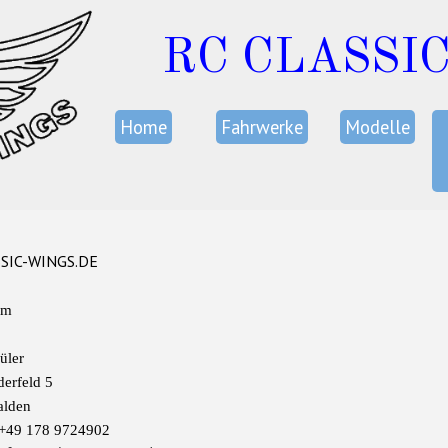
RC CLASSI
Home
Fahrwerke
Modelle
SSIC-WINGS.DE
um
üler
erfeld 5
alden
 +49 178 9724902