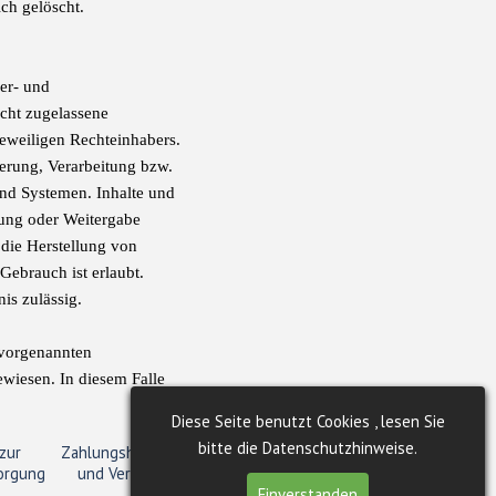
ch gelöscht.
ber- und
cht zugelassene
jeweiligen Rechteinhabers.
herung, Verarbeitung bzw.
nd Systemen. Inhalte und
igung oder Weitergabe
h die Herstellung von
ebrauch ist erlaubt.
nis zulässig.
 vorgenannten
ewiesen. In diesem Falle
Diese Seite benutzt Cookies , lesen Sie
bitte die Datenschutzhinweise.
zur
Zahlungshinweis
orgung
und Versand
Einverstanden