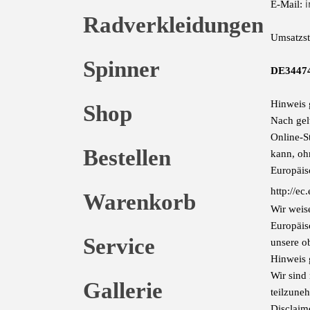
i
E-Mail:
Radverkleidungen
Umsatzst
Spinner
DE3447
Hinweis 
Shop
Nach gel
Online-St
Bestellen
kann, ohn
Europäis
http://ec
Warenkorb
Wir weis
Europäis
Service
unsere o
Hinweis 
Wir sind 
Gallerie
teilzune
Disclaim