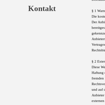
Kontakt
§ 1 Warn
Die koste
Der Anbi
bereitge
gekennze
Anbieter
Vertrags
Rechtsbi
§ 2 Exte
Diese We
Haftung 
fremden 
Rechtsver
und auf d
Anbieter
externen