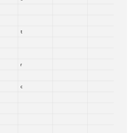
t
r
c