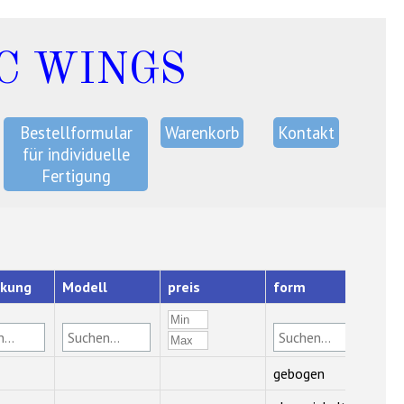
C WINGS
Bestellformular
Warenkorb
Kontakt
für individuelle
Fertigung
kung
Modell
preis
form
gebogen