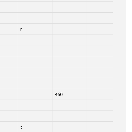
r
460
t