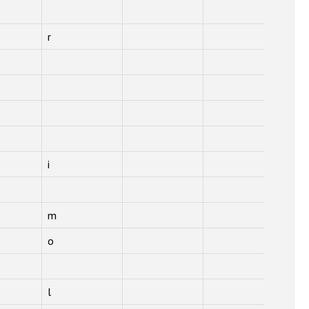
r
i
m
o
l