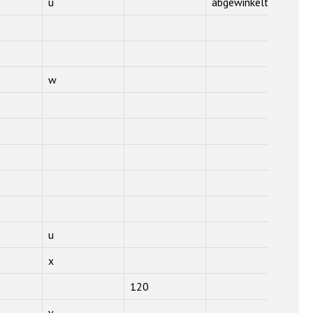
u
abgewinkelt
w
u
x
120
y