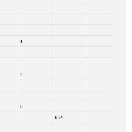
e
c
b
654