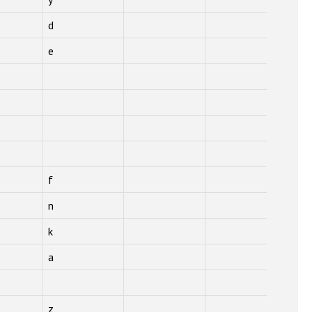
d
e
f
n
k
a
z