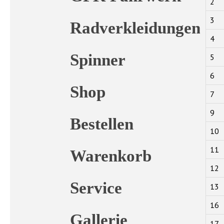
2
3
Radverkleidungen
4
Spinner
5
6
Shop
7
9
Bestellen
10
11
Warenkorb
12
Service
13
16
Gallerie
17