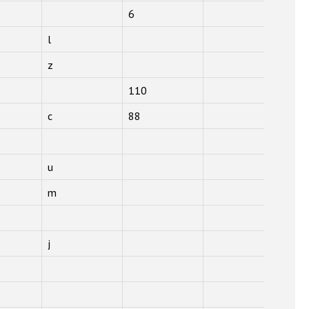
6
l
z
110
c
88
u
m
j