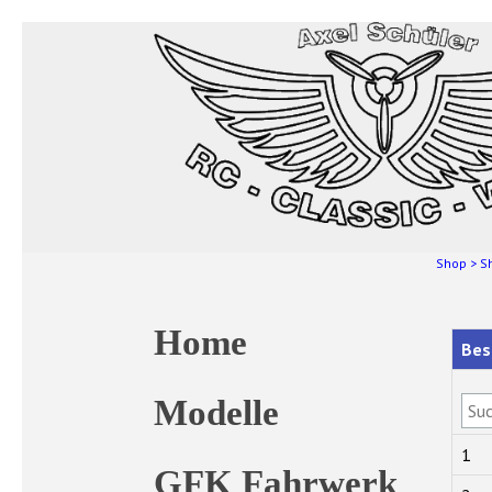
Shop
>
S
Home
Bes
Modelle
1
GFK Fahrwerk