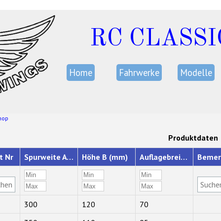
RC CLASSI
Home
Fahrwerke
Modelle
hop
Produktdaten
t Nr
Spurweite A (mm)
Höhe B (mm)
Auflagebreite C (mm)
Bemer
300
120
70