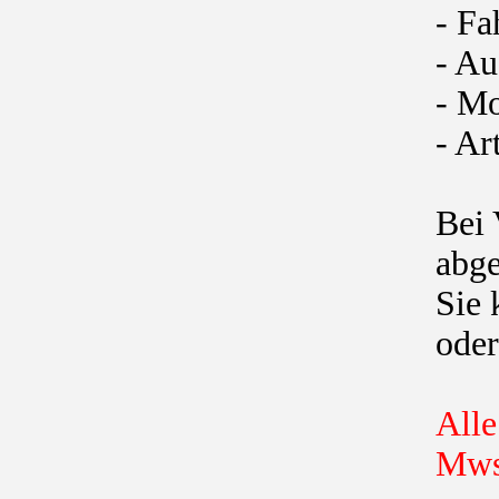
- Fa
- Au
- Mo
- Ar
Bei 
abge
Sie 
oder
Alle
Mws