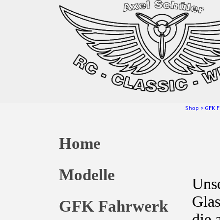
Shop
>
GFK F
Home
Modelle
Unse
Glas
GFK Fahrwerk
die 