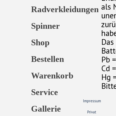
als 
Radverkleidungen
unen
zurü
Spinner
hab
Das 
Shop
Batt
Bestellen
Pb =
Cd =
Warenkorb
Hg =
Bitt
Service
Impressum
Gallerie
Privat