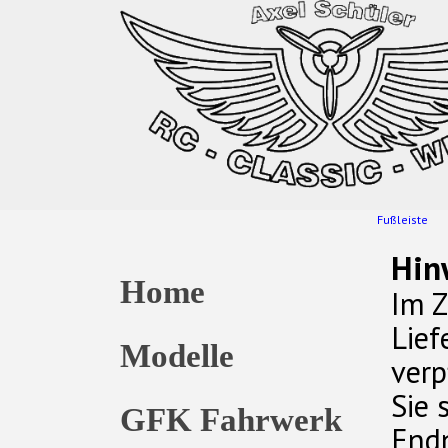
Fußleiste
Hin
Home
Im Z
Lief
Modelle
verp
Sie 
GFK Fahrwerk
Endn